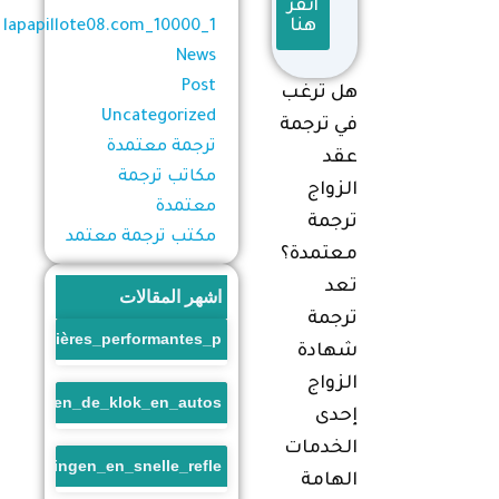
أُنقر
هنا
1_lapapillote08.com_10000
News
Post
هل ترغب
Uncategorized
في ترجمة
ترجمة معتمدة
عقد
مكاتب ترجمة
الزواج
معتمدة
ترجمة
مكتب ترجمة معتمد
معتمدة؟
تعد
اشهر المقالات
ترجمة
s_financières_performantes_p
شهادة
الزواج
race_tegen_de_klok_en_autos
إحدى
الخدمات
_beloningen_en_snelle_refle
الهامة