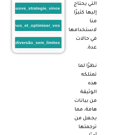
التي يحتاج
enti_e_nuove_strategie_vince
إليها كثيرًا
منا
sino_bonus_et_optimiser_vos
لاستخدامها
في حالات
a_uma_diversão_sem_limites
عدة.
نظرًا لما
تمتلكه
هذه
الوثيقة
من بيانات
هامة، مما
يجعل من
ترجمتها