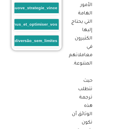
الأمور
enti_e_nuove_strategie_vince
الهامة
التي يحتاج
sino_bonus_et_optimiser_vos
إليها
الكثيرون
a_uma_diversão_sem_limites
في
معاملاتهم
المتنوعة.
حيث
تتطلب
ترجمة
هذه
الوثائق أن
تكون