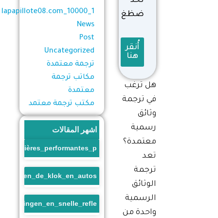
ثخذ
1_lapapillote08.com_10000
ضظغ
News
Post
أُنقر
Uncategorized
هنا
ترجمة معتمدة
مكاتب ترجمة
هل ترغب
معتمدة
في ترجمة
مكتب ترجمة معتمد
وثائق
رسمية
اشهر المقالات
معتمدة؟
s_financières_performantes_p
تعد
ترجمة
race_tegen_de_klok_en_autos
الوثائق
الرسمية
_beloningen_en_snelle_refle
واحدة من