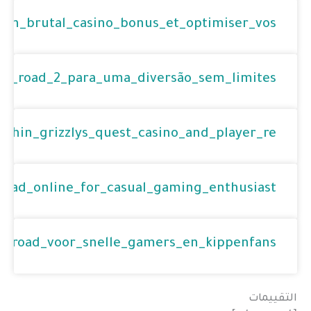
_un_brutal_casino_bonus_et_optimiser_vos
ken_road_2_para_uma_diversão_sem_limites
ithin_grizzlys_quest_casino_and_player_re
road_online_for_casual_gaming_enthusiast
n_road_voor_snelle_gamers_en_kippenfans
التقييمات