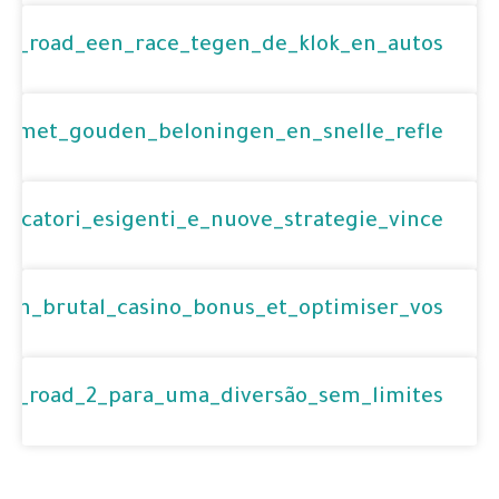
ken_road_een_race_tegen_de_klok_en_autos
d_met_gouden_beloningen_en_snelle_refle
iocatori_esigenti_e_nuove_strategie_vince
_un_brutal_casino_bonus_et_optimiser_vos
ken_road_2_para_uma_diversão_sem_limites