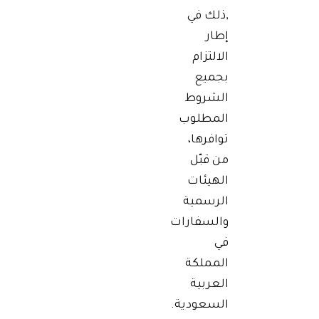
,ذلك في
إطار
الالتزام
بجميع
الشروط
المطلوب
توافرها،
من قبّل
الهيئات
الرسمية
والسفارات
في
المملكة
العربية
السعودية.