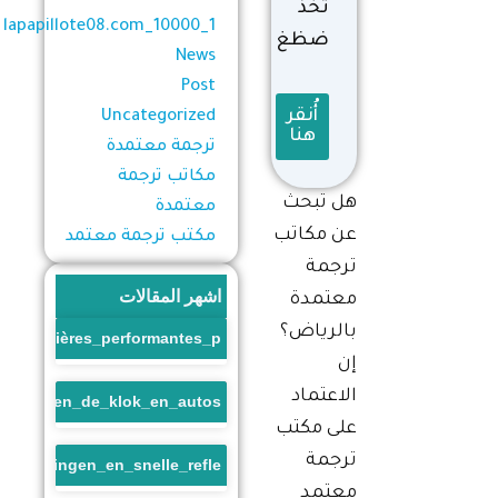
ثخذ
1_lapapillote08.com_10000
ضظغ
News
Post
أُنقر
Uncategorized
هنا
ترجمة معتمدة
مكاتب ترجمة
هل تبحث
معتمدة
عن مكاتب
مكتب ترجمة معتمد
ترجمة
اشهر المقالات
معتمدة
بالرياض؟
s_financières_performantes_p
إن
الاعتماد
race_tegen_de_klok_en_autos
على مكتب
ترجمة
_beloningen_en_snelle_refle
معتمد