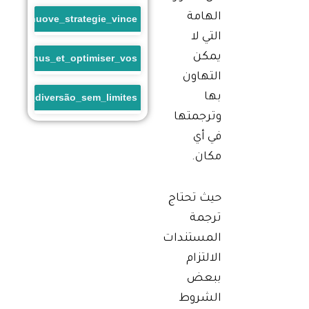
الهامة
enti_e_nuove_strategie_vince
التي لا
يمكن
sino_bonus_et_optimiser_vos
التهاون
بها
a_uma_diversão_sem_limites
وترجمتها
في أي
مكان.
حيث تحتاج
ترجمة
المستندات
الالتزام
ببعض
الشروط