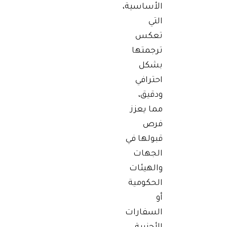
الأساسية،
التي
تعكس
ترجمتها
بشكل
احترافي
ودقيق،
مما يعزز
فرص
قبولها في
الجهات
والهيئات
الحكومية
أو
السفارات