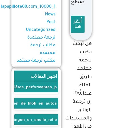
ضظغ
1_lapapillote08.com_10000
News
أُنقر
Post
هنا
Uncategorized
ترجمة معتمدة
هل تبحث
مكاتب ترجمة
مكتب
معتمدة
ترجمة
مكتب ترجمة معتمد
معتمد
اشهر المقالات
طريق
الملك
s_financières_performantes_p
عبدالله؟
إن ترجمة
race_tegen_de_klok_en_autos
الوثائق
والمستندات
_beloningen_en_snelle_refle
من الأمور