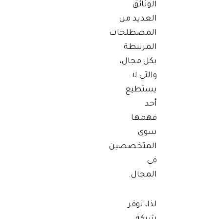
الوثائق
العديد من
المصطلحات
المرتبطة
بكل مجال،
والتي لا
يستطيع
أحد
فهمها
سوى
المتخصصين
في
المجال.
لذا، توفر
شركة